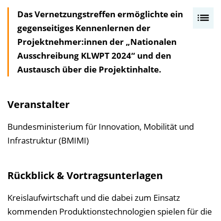
Das Vernetzungstreffen ermöglichte ein
I
gegenseitiges Kennenlernen der
n
Projektnehmer:innen der „Nationalen
h
Ausschreibung KLWPT 2024“ und den
a
Austausch über die Projektinhalte.
l
t
s
Veranstalter
v
e
Bundesministerium für Innovation, Mobilität und
r
Infrastruktur (BMIMI)
z
e
Rückblick & Vortragsunterlagen
i
c
Kreislaufwirtschaft und die dabei zum Einsatz
h
kommenden Produktionstechnologien spielen für die