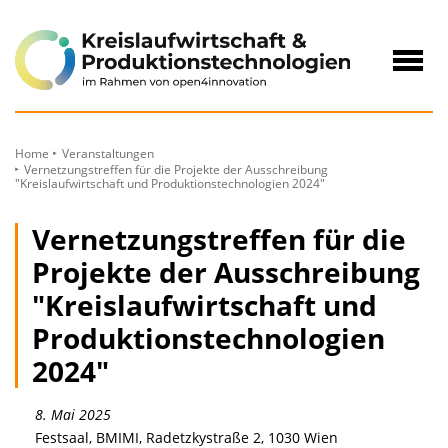
zum
Inhalt
Navig
öffne
Home
Veranstaltungen
Vernetzungstreffen für die Projekte der Ausschreibung
"Kreislaufwirtschaft und Produktionstechnologien 2024"
Vernetzungstreffen für die
Projekte der Ausschreibung
"Kreislaufwirtschaft und
Produktionstechnologien
2024"
8. Mai 2025
Festsaal, BMIMI, Radetzkystraße 2, 1030 Wien