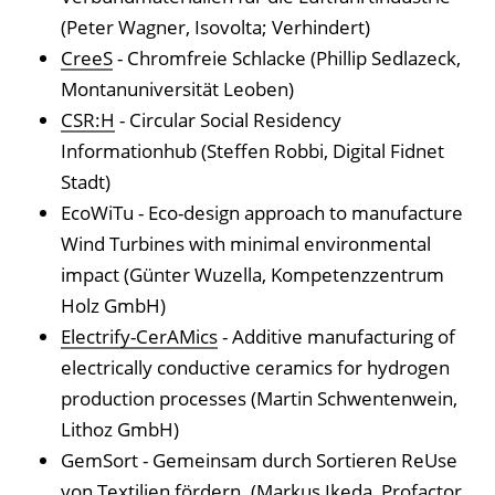
(Peter Wagner, Isovolta; Verhindert)
CreeS
- Chromfreie Schlacke (Phillip Sedlazeck,
Montanuniversität Leoben)
CSR:H
- Circular Social Residency
Informationhub (Steffen Robbi, Digital Fidnet
Stadt)
EcoWiTu - Eco-design approach to manufacture
Wind Turbines with minimal environmental
impact (Günter Wuzella, Kompetenzzentrum
Holz GmbH)
Electrify-CerAMics
- Additive manufacturing of
electrically conductive ceramics for hydrogen
production processes (Martin Schwentenwein,
Lithoz GmbH)
GemSort - Gemeinsam durch Sortieren ReUse
von Textilien fördern. (Markus Ikeda, Profactor