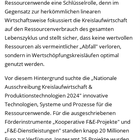
n
Ressourcenwende eine Schlüsselrolle, denn im
i
Gegensatz zur herkömmlichen linearen
s
Wirtschaftsweise fokussiert die Kreislaufwirtschaft
e
auf den Ressourcenverbrauch des gesamten
i
Lebenszyklus und stellt sicher, dass keine wertvollen
n
Ressourcen als vermeintlicher „Abfall" verloren,
b
sondern in Wertschöpfungskreisläufen optimal
l
genutzt werden.
e
Vor diesem Hintergrund suchte die „Nationale
n
Ausschreibung Kreislaufwirtschaft &
d
Produktionstechnologien 2024" innovative
e
Technologien, Systeme und Prozesse für die
n
Ressourcenwende. Für die ausgeschriebenen
Förderinstrumente „Kooperative F&E-Projekte" und
„F&E-Dienstleistungen" standen knapp 20 Millionen
Euro zur Verfügung. Insgesamt 25 Projekte wurden