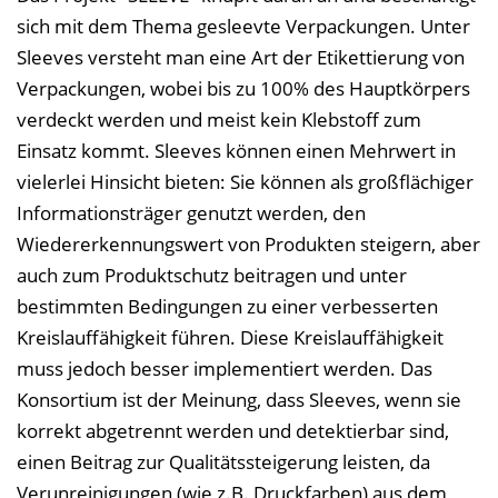
i
sich mit dem Thema gesleevte Verpackungen. Unter
n
Sleeves versteht man eine Art der Etikettierung von
b
Verpackungen, wobei bis zu 100% des Hauptkörpers
l
verdeckt werden und meist kein Klebstoff zum
e
Einsatz kommt. Sleeves können einen Mehrwert in
n
vielerlei Hinsicht bieten: Sie können als großflächiger
d
Informationsträger genutzt werden, den
e
Wiedererkennungswert von Produkten steigern, aber
n
auch zum Produktschutz beitragen und unter
bestimmten Bedingungen zu einer verbesserten
Kreislauffähigkeit führen. Diese Kreislauffähigkeit
muss jedoch besser implementiert werden. Das
Konsortium ist der Meinung, dass Sleeves, wenn sie
korrekt abgetrennt werden und detektierbar sind,
einen Beitrag zur Qualitätssteigerung leisten, da
Verunreinigungen (wie z.B. Druckfarben) aus dem