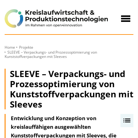
zum
Inhalt
Navig
öffne
Home
Projekte
SLEEVE – Verpackungs- und Prozessoptimierung von
Kunststoffverpackungen mit Sleeves
SLEEVE – Verpackungs- und
Prozessoptimierung von
Kunststoffverpackungen mit
Sleeves
Entwicklung und Konzeption von
I
kreislauffähigen ausgewählten
n
Kunststoffverpackungen mit Sleeves, die
h