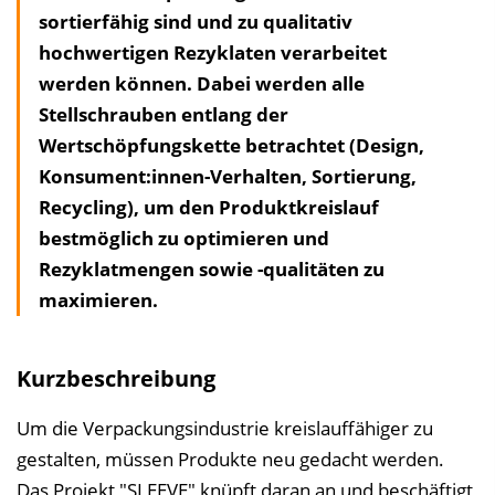
sortierfähig sind und zu qualitativ
a
hochwertigen Rezyklaten verarbeitet
l
werden können. Dabei werden alle
t
Stellschrauben entlang der
s
Wertschöpfungskette betrachtet (Design,
v
Konsument:innen-Verhalten, Sortierung,
e
Recycling), um den Produktkreislauf
r
bestmöglich zu optimieren und
z
Rezyklatmengen sowie -qualitäten zu
e
maximieren.
i
c
h
Kurzbeschreibung
n
i
Um die Verpackungsindustrie kreislauffähiger zu
s
gestalten, müssen Produkte neu gedacht werden.
e
Das Projekt "SLEEVE" knüpft daran an und beschäftigt