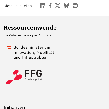
linkedin
facebook
x
bluesky
reddit
Diese Seite teilen ...
Ressourcenwende
Im Rahmen von
open4innovation
Initiativen