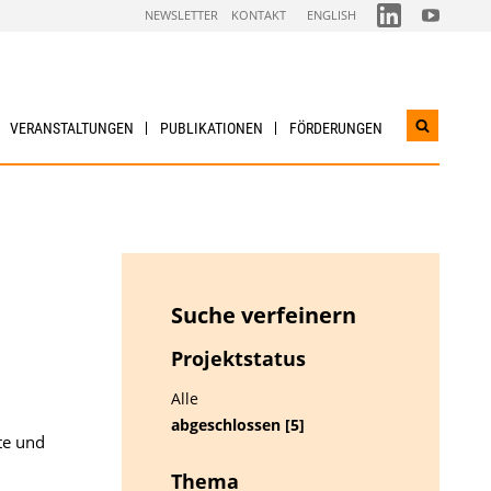
FOLGEN
FOLGEN
NEWSLETTER
KONTAKT
ENGLISH
SIE
SIE
UNS
UNS
AUF
AUF
LINKEDIN
YOUTUBE
VERANSTALTUNGEN
PUBLIKATIONEN
FÖRDERUNGEN
Suchwidg
öffnen
Suche verfeinern
Projektstatus
Alle
abgeschlossen [5]
te und
Thema