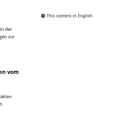
This content in English
in der
gen zur
gen vom
takten
en