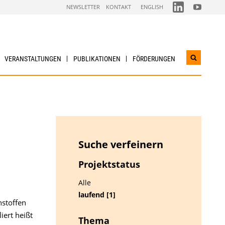
FOLGEN
FOLGEN
NEWSLETTER
KONTAKT
ENGLISH
SIE
SIE
UNS
UNS
AUF
AUF
LINKEDIN
YOUTUBE
VERANSTALTUNGEN
PUBLIKATIONEN
FÖRDERUNGEN
Suchwidg
öffnen
Suche verfeinern
Projektstatus
Alle
laufend [1]
hstoffen
iert heißt
Thema