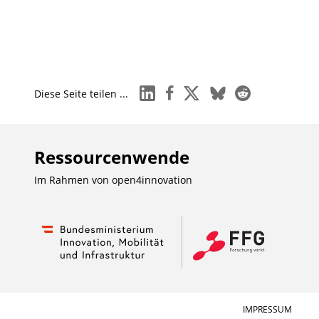
linkedin
facebook
x
bluesky
reddit
Diese Seite teilen ...
Ressourcenwende
Im Rahmen von
open4innovation
IMPRESSUM