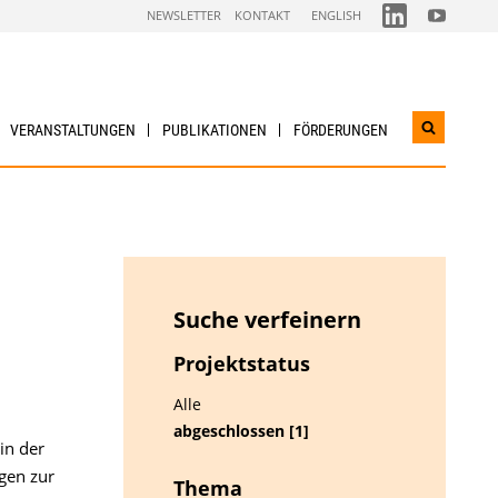
FOLGEN
FOLGEN
NEWSLETTER
KONTAKT
ENGLISH
SIE
SIE
UNS
UNS
AUF
AUF
LINKEDIN
YOUTUBE
VERANSTALTUNGEN
PUBLIKATIONEN
FÖRDERUNGEN
Suchwidg
öffnen
Suche verfeinern
Projektstatus
Alle
abgeschlossen [1]
in der
gen zur
Thema