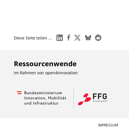
linkedin
facebook
x
bluesky
reddit
Diese Seite teilen ...
Ressourcenwende
Im Rahmen von
open4innovation
IMPRESSUM