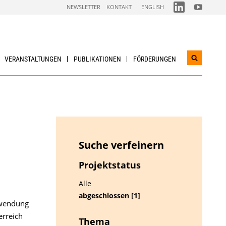
FOLGEN
FOLGEN
NEWSLETTER
KONTAKT
ENGLISH
SIE
SIE
UNS
UNS
AUF
AUF
LINKEDIN
YOUTUBE
VERANSTALTUNGEN
PUBLIKATIONEN
FÖRDERUNGEN
Suchwidg
öffnen
Suche verfeinern
Projektstatus
Alle
abgeschlossen [1]
nwendung
erreich
Thema