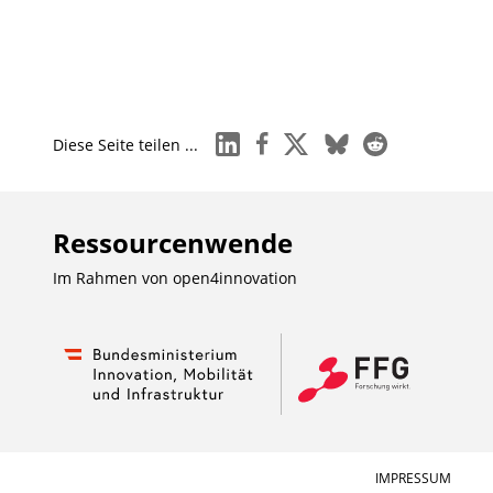
linkedin
facebook
x
bluesky
reddit
Diese Seite teilen ...
Ressourcenwende
Im Rahmen von
open4innovation
IMPRESSUM