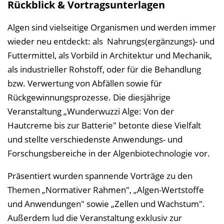
Rückblick & Vortragsunterlagen
e
i
Algen sind vielseitige Organismen und werden immer
n
wieder neu entdeckt: als Nahrungs(ergänzungs)- und
b
Futtermittel, als Vorbild in Architektur und Mechanik,
l
als industrieller Rohstoff, oder für die Behandlung
e
bzw. Verwertung von Abfällen sowie für
n
Rückgewinnungsprozesse. Die diesjährige
d
Veranstaltung „Wunderwuzzi Alge: Von der
e
Hautcreme bis zur Batterie" betonte diese Vielfalt
n
und stellte verschiedenste Anwendungs- und
Forschungsbereiche in der Algenbiotechnologie vor.
Präsentiert wurden spannende Vorträge zu den
Themen „Normativer Rahmen", „Algen-Wertstoffe
und Anwendungen" sowie „Zellen und Wachstum".
Außerdem lud die Veranstaltung exklusiv zur