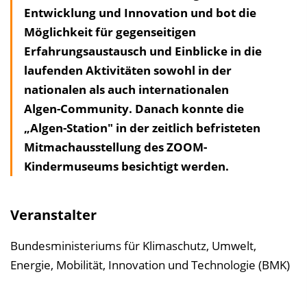
Entwicklung und Innovation und bot die
h
Möglichkeit für gegenseitigen
a
Erfahrungsaustausch und Einblicke in die
l
laufenden Aktivitäten sowohl in der
t
nationalen als auch internationalen
s
Algen-Community. Danach konnte die
v
„Algen-Station" in der zeitlich befristeten
e
Mitmachausstellung des ZOOM-
r
Kindermuseums besichtigt werden.
z
e
i
Veranstalter
c
h
Bundesministeriums für Klimaschutz, Umwelt,
n
Energie, Mobilität, Innovation und Technologie (BMK)
i
s