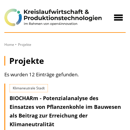
zum
Inhalt
Navig
öffne
Home
Projekte
Projekte
Es wurden 12 Einträge gefunden.
Klimaneutrale Stadt
BIOCHARm - Potenzialanalyse des
Einsatzes von Pflanzenkohle im Bauwesen
als Beitrag zur Errei­chung der
Klimaneutralität